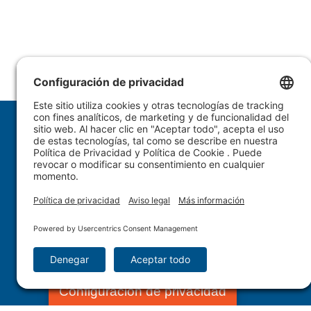
1.877.WULFTEC
|
1.819.838.4232
© 2005-2026 Wulftec International Inc. | Todos los 
Configuración de privacidad