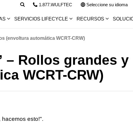
1.877.WULFTEC
Seleccione su idioma
AS
SERVICIOS LIFECYCLE
RECURSOS
SOLUCI
dos (envoltura automática WCRT-CRW)
” – Rollos grandes 
ática WCRT-CRW)
, hacemos esto!".