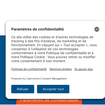
1.877.WULFTEC
|
1.819.838.4232
© 2005-2026 Wulftec International Inc. | Tous droits
Paramètres de confidentialité