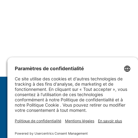
1.877.WULFTEC
|
1.819.838.4232
© 2005-2026 Wulftec International Inc. | Tous droits