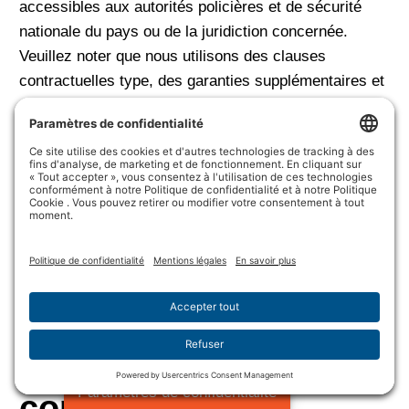
accessibles aux autorités policières et de sécurité
nationale du pays ou de la juridiction concernée.
Veuillez noter que nous utilisons des clauses
contractuelles type, des garanties supplémentaires et
des décisions d’adéquation pour encadrer ces
transferts.
Questions
Pour toute question concernant cette politique de
confidentialité, veuillez nous contacter à l’adresse
suivante :
wulftec@wulftec.com
.
Modifications à la
politique de
Paramètres de confidentialité
confidentialité