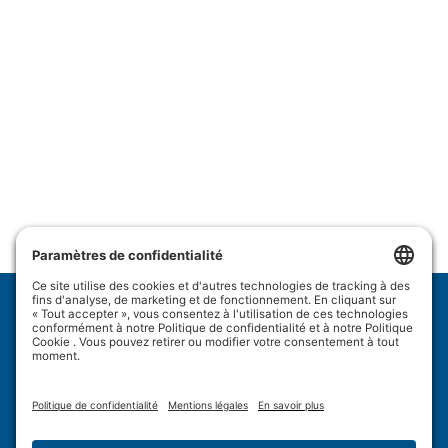
Wulftec International Inc.
209 Wulftec
Ayer's Cliff, QC J0B 1C0