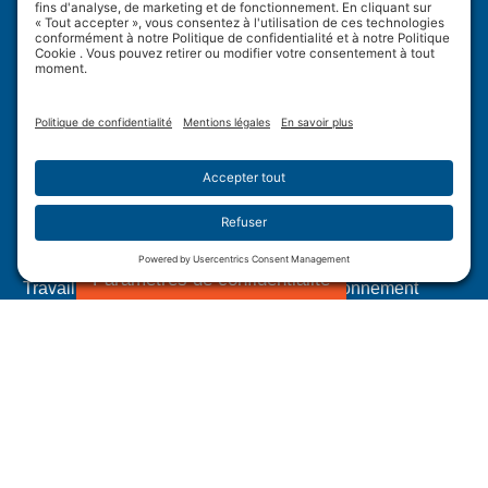
Wulftec International Inc.
209 Wulftec
Ayer's Cliff, QC J0B 1C0
Politique de confidentialité
Avis de non-responsabilité
Politique en matière de témoins
Conditions d’utilisation
Plan du site
Paramètres de confidentialité
Travail forcé dans les chaînes d'approvisionnement
canadiennes
Divulgation de la Loi californienne sur la transparence
des chaines d’approvisionnement.
1.877.WULFTEC
|
1.819.838.4232