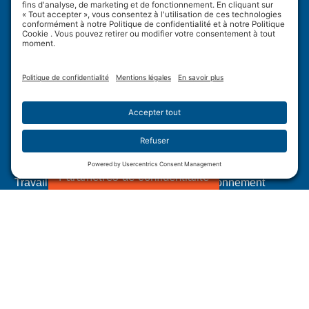
Wulftec International Inc.
209 Wulftec
Ayer's Cliff, QC J0B 1C0
Politique de confidentialité
Avis de non-responsabilité
Politique en matière de témoins
Conditions d’utilisation
Plan du site
Paramètres de confidentialité
Travail forcé dans les chaînes d'approvisionnement
canadiennes
Divulgation de la Loi californienne sur la transparence
des chaines d’approvisionnement.
1.877.WULFTEC
|
1.819.838.4232