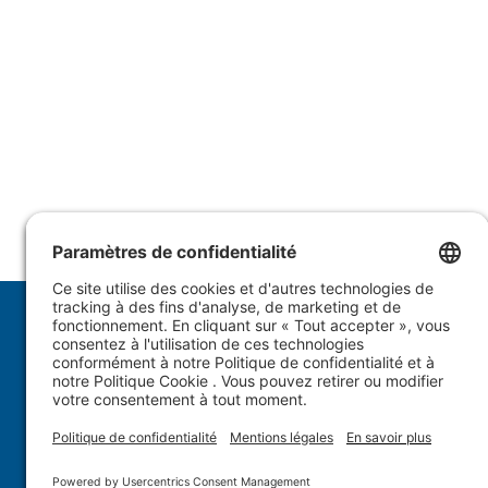
1.877.WULFTEC
|
1.819.838.4232