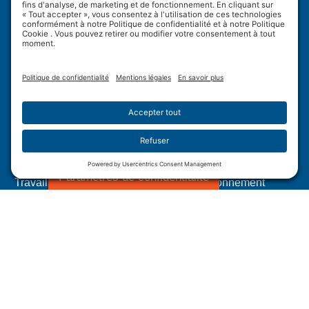
Wulftec International Inc.
209 Wulftec
Ayer's Cliff, QC J0B 1C0
Politique de confidentialité
Avis de non-responsabilité
Politique en matière de témoins
Conditions d’utilisation
Plan du site
Paramètres de confidentialité
Travail forcé dans les chaînes d'approvisionnement
canadiennes
Divulgation de la Loi californienne sur la transparence
des chaines d’approvisionnement.
1.877.WULFTEC
|
1.819.838.4232