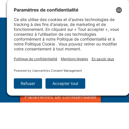
1.877.WULFTEC
|
1.819.838.4232
© 2005-2026 Wulftec International Inc. | Tous droits
Paramètres de confidentialité