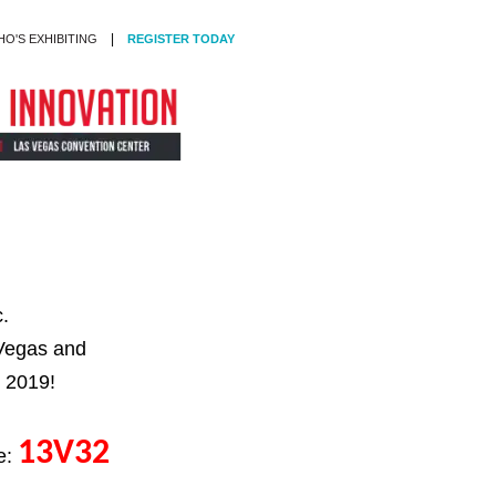
|
O'S EXHIBITING
REGISTER TODAY
c.
Vegas and
 2019!
13V32
e: