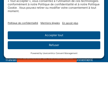
Wulftec International Inc.
209 Wulftec
Ayer's Cliff, QC J0B 1C0
Politique de confidentialité
Avis de non-responsabilité
Politique en matière de témoins
Conditions d’utilisation
Plan du site
Paramètres de confidentialité
Travail forcé dans les chaînes d'approvisionnement
canadiennes
Divulgation de la Loi californienne sur la transparence
des chaines d’approvisionnement.
1.877.WULFTEC
|
1.819.838.4232